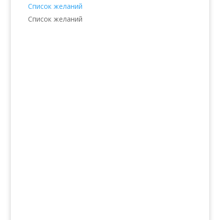
Список желаний
Список желаний
Услуги
Волосы
Кожа
Ногти
Тело
Make-up
Солярий