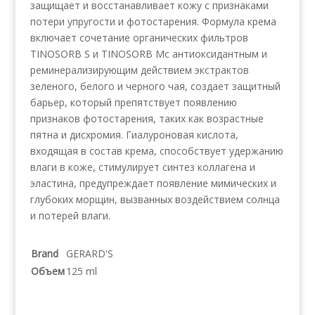
защищает и восстанавливает кожу с признаками
потери упругости и фотостарения. Формула крема
включает сочетание органических фильтров
TINOSORB S и TINOSORB Mс антиоксидантным и
реминерализирующим действием экстрактов
зеленого, белого и черного чая, создает защитный
барьер, который препятствует появлению
признаков фотостарения, таких как возрастные
пятна и дисхромия. Гиалуроновая кислота,
входящая в состав крема, способствует удержанию
влаги в коже, стимулирует синтез коллагена и
эластина, предупреждает появление мимических и
глубоких морщин, вызванных воздействием солнца
и потерей влаги.
Brand
GERARD'S
Объем
125 ml