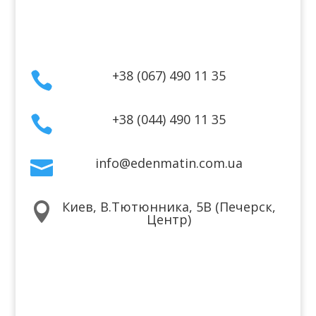
Контакты
+38 (067) 490 11 35

+38 (044) 490 11 35

info@edenmatin.com.ua

Киев, В.Тютюнника, 5В (Печерск,

Центр)
Мы в соцсетях