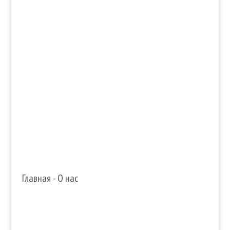
info@edenmatin.com.ua

+38 067 490 11 35

Главная
-
О нас