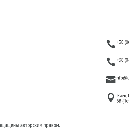
укты
Информация
Кон
аты
Оплата
+38 (0

тивная
Гарантия и возврат
тика
Политика
+38 (0

дома
конфиденциальности
для волос
Договор публичной
info@e

 для лица
оферты
 для тела
Киев,

5В (Пе
защищены авторским правом.