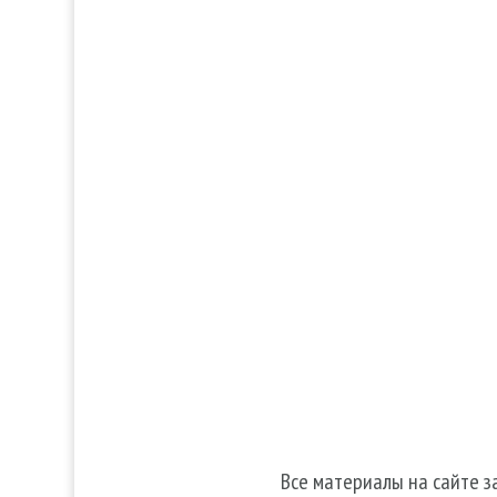
Услуги
Прод
Волосы
Аром
Кожа
Декора
Ногти
косме
Тело
Для 
Make-up
Косметика 
Солярий
Косметика
Косметика
Все материалы на сайте 