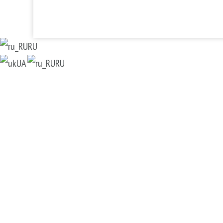
RU
UA
RU