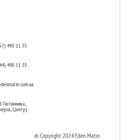
такты
Мы в соцсетях
67) 490 11 35
44) 490 11 35
denmatin.com.ua
 В.Тютюнника,
черск, Центр)
© Copyright 2024 Eden Matin