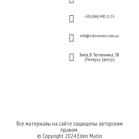
Гарантия и возврат
Политика

+38 (044) 490 11 35
конфиденциальности
Договор публичной

info@edenmatin.com.ua
оферты

Киев, В.Тютюнника, 5В
(Печерск, Центр)
Мы в соцсетях
Все материалы на сайте защищены авторским
правом.
© Copyright 2024 Eden Matin