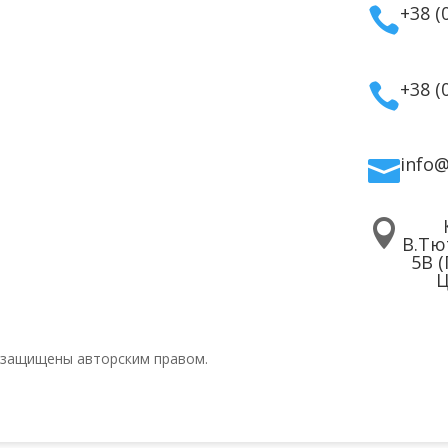
тивная
Гарантия и возврат
+38 (

етика
Политика
дома
конфиденциальности
для волос
Договор публичной
+38 (

 для лица
оферты
 для тела
info


В.Тю
5В 
Ц
 защищены авторским правом.