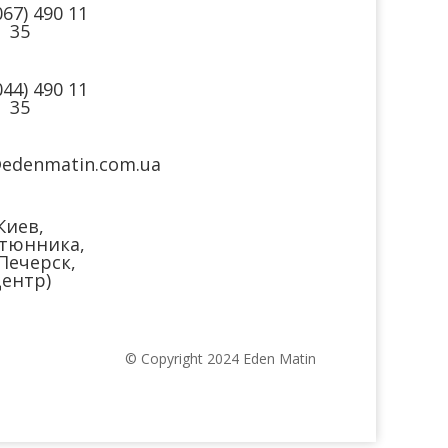
067) 490 11
35
044) 490 11
35
@edenmatin.com.ua
Киев,
тюнника,
(Печерск,
ентр)
© Copyright 2024 Eden Matin