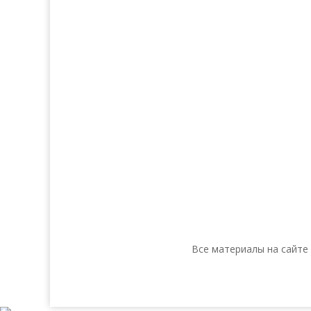
Кожа
Декора
Ногти
косм
Тело
Для 
Make-up
Косметика 
Солярий
Косметика
Косметика
Все материалы на сайте