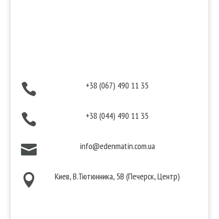
Политика конфиденциальности
Договор публичной оферты
Контакты
+38 (067) 490 11 35

+38 (044) 490 11 35

info@edenmatin.com.ua

Киев, В.Тютюнника, 5В (Печерск, Центр)

Мы в соцсетях