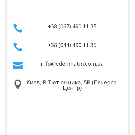
Контакты
+38 (067) 490 11 35

+38 (044) 490 11 35

info@edenmatin.com.ua

Киев, В.Тютюнника, 5В (Печерск,

Центр)
Мы в соцсетях