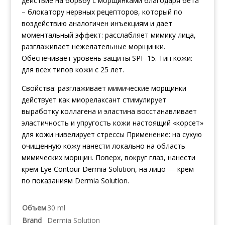
действие на борьбу с морщинками благодаря бета
– блокатору нервных рецепторов, который по
воздействию аналогичен инъекциям и дает
моментальный эффект: расслабляет мимику лица,
разглаживает нежелательные морщинки.
Обеспечивает уровень защиты SPF-15. Тип кожи:
для всех типов кожи с 25 лет.
Свойства: разглаживает мимические морщинки
действует как миорелаксант стимулирует
выработку коллагена и эластина восстанавливает
эластичность и упругость кожи настоящий «корсет»
для кожи нивелирует стрессы Применение: на сухую
очищенную кожу нанести локально на область
мимических морщин. Поверх, вокруг глаз, нанести
крем Eye Contour Dermia Solution, на лицо — крем
по показаниям Dermia Solution.
Объем
30 ml
Brand
Dermia Solution