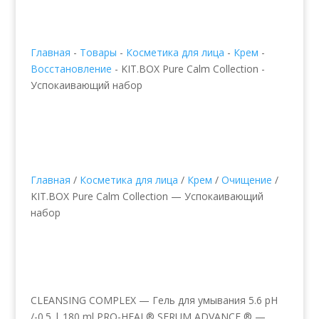
Главная
-
Товары
-
Косметика для лица
-
Крем
-
Восстановление
-
KIT.BOX Pure Calm Collection -
Успокаивающий набор
Главная
/
Косметика для лица
/
Крем
/
Очищение
/
KIT.BOX Pure Calm Collection — Успокаивающий
набор
KIT.BOX Pure Calm
Collection —
Успокаивающий набор
CLEANSING COMPLEX — Гель для умывания 5.6 pH
/-0.5 | 180 ml PRO-HEAL® SERUM ADVANCE ® —