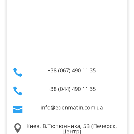
Информация
Оплата
Гарантия и возврат
Политика конфиденциальности
Договор публичной оферты
Контакты
+38 (067) 490 11 35

+38 (044) 490 11 35

info@edenmatin.com.ua

Киев, В.Тютюнника, 5В (Печерск,

Центр)