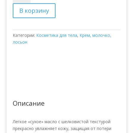
Эликсир
В корзину
для
тела
YANTRA
OIL
Категории:
Косметика для тела
,
Крем, молочко,
лосьон
Описание
Легкое «сухое» масло с шелковистой текстурой
прекрасно увлажняет кожу, защищая от потери