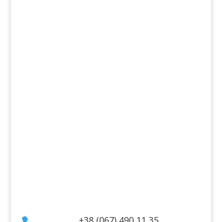
Продукты
Ароматы
Декоративная косметика
Для дома
Косметика для волос
Косметика для лица
Косметика для тела
Информация
Оплата
Гарантия и возврат
Политика конфиденциальности
Договор публичной оферты
Контакты
+38 (067) 490 11 35