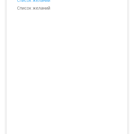
Список желаний
Список желаний
Услуги
Волосы
Кожа
Ногти
Тело
Make-up
Солярий