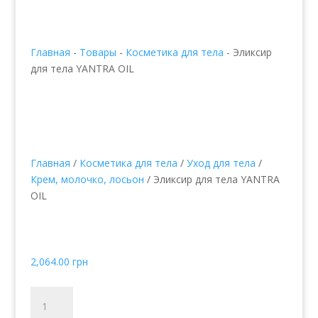
Главная
-
Товары
-
Косметика для тела
-
Эликсир
для тела YANTRA OIL
Главная
/
Косметика для тела
/
Уход для тела
/
Крем, молочко, лосьон
/ Эликсир для тела YANTRA
OIL
Эликсир для тела
YANTRA OIL
2,064.00
грн
Количество
товара