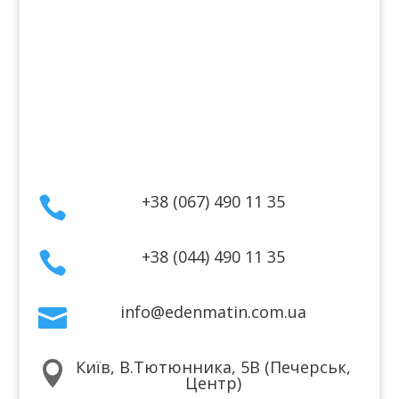
Інформація
Оплата
Гарантія та повернення
Політика конфіденційності
Договір публічної оферти
Контакти
+38 (067) 490 11 35

+38 (044) 490 11 35

info@edenmatin.com.ua

Київ, В.Тютюнника, 5В (Печерськ,

Центр)