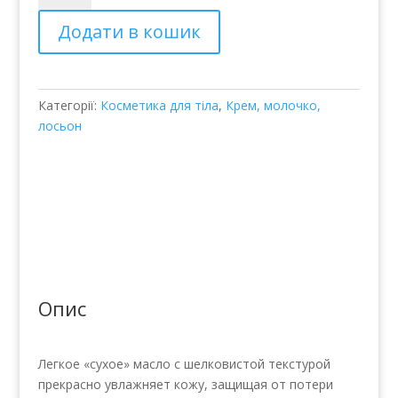
тела
Додати в кошик
YANTRA
OIL
кількість
Категорії:
Косметика для тіла
,
Крем, молочко,
лосьон
Опис
Легкое «сухое» масло с шелковистой текстурой
прекрасно увлажняет кожу, защищая от потери