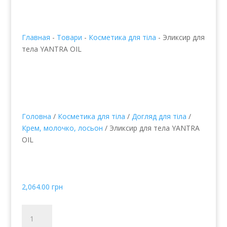
Главная
-
Товари
-
Косметика для тіла
-
Эликсир для
тела YANTRA OIL
Головна
/
Косметика для тіла
/
Догляд для тіла
/
Крем, молочко, лосьон
/ Эликсир для тела YANTRA
OIL
Эликсир для тела
YANTRA OIL
2,064.00
грн
Эликсир
для