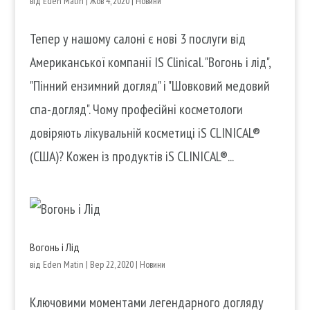
від
Eden Matin
|
Жов 4, 2020
|
Новини
Тепер у нашому салоні є нові 3 послуги від
Американської компанії IS Clinical. "Вогонь і лід",
"Пінний ензимний догляд" і "Шовковий медовий
спа-догляд". Чому професійні косметологи
довіряють лікувальній косметиці iS CLINICAL®
(США)? Кожен із продуктів iS CLINICAL®...
Вогонь і Лід
від
Eden Matin
|
Вер 22, 2020
|
Новини
Ключовими моментами легендарного догляду