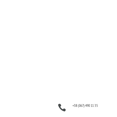
Послуги
Продукти
Волосся
Аромати
Шкіра
Декоративна
Нігті
косметика
Тіло
Для дому
Макіяж
Косметика для волосся
Солярій
Косметика для обличчя
Косметика для тіла
Інформація
Контакти
Оплата
+38 (067) 490 11 35

Гарантія та повернення