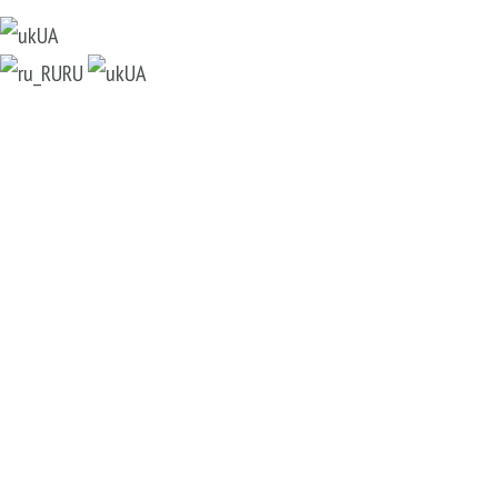
UA
RU
UA