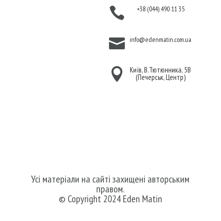
Політика
+38 (044) 490 11 35

конфіденційності
Договір публічної
info@edenmatin.com.ua

оферти
Київ, В.Тютюнника, 5В

(Печерськ, Центр)
Ми в соцмережах
Усі матеріали на сайті захищені авторським
правом.
© Copyright 2024 Eden Matin