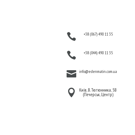
Інформація
Контакти
Оплата
+38 (067) 490 11 35

Гарантія та повернення
Політика
+38 (044) 490 11 35

конфіденційності
Договір публічної
info@edenmatin.com.ua

оферти
Київ, В.Тютюнника, 5В

(Печерськ, Центр)
Ми в соцмережах