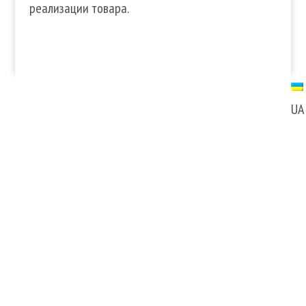
реализации товара.
UA
Послуги
Продукти
Волосся
Аромати
Шкіра
Декоративна
Нігті
косметика
Тіло
Для дому
Макіяж
Косметика для волосся
Солярій
Косметика для обличчя
Косметика для тіла