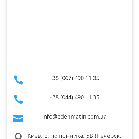
Информация
Оплата
Гарантия и возврат
Политика конфиденциальности
Договор публичной оферты
Контакты
+38 (067) 490 11 35

+38 (044) 490 11 35

info@edenmatin.com.ua

Киев, В.Тютюнника, 5В (Печерск,
