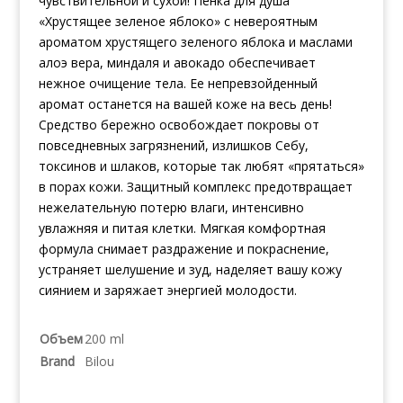
чувствительной и сухой! Пенка для душа
«Хрустящее зеленое яблоко» с невероятным
ароматом хрустящего зеленого яблока и маслами
алоэ вера, миндаля и авокадо обеспечивает
нежное очищение тела. Ее непревзойденный
аромат останется на вашей коже на весь день!
Средство бережно освобождает покровы от
повседневных загрязнений, излишков Себу,
токсинов и шлаков, которые так любят «прятаться»
в порах кожи. Защитный комплекс предотвращает
нежелательную потерю влаги, интенсивно
увлажняя и питая клетки. Мягкая комфортная
формула снимает раздражение и покраснение,
устраняет шелушение и зуд, наделяет вашу кожу
сиянием и заряжает энергией молодости.
Объем
200 ml
Brand
Bilou