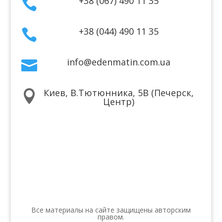
+38 (067) 490 11 35

+38 (044) 490 11 35

info@edenmatin.com.ua

Киев, В.Тютюнника, 5В (Печерск,

Центр)
Мы в соцсетях
Все материалы на сайте защищены авторским
правом.