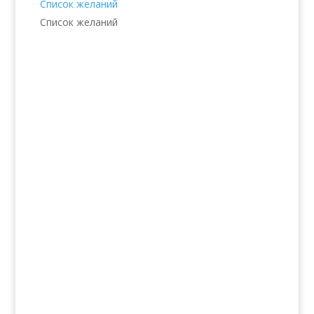
Список желаний
Список желаний
Услуги
Волосы
Кожа
Ногти
Тело
Make-up
Солярий