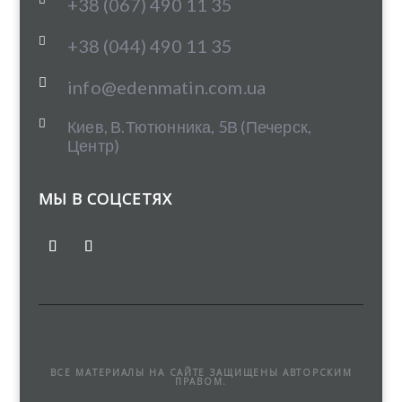
+38 (067) 490 11 35

+38 (044) 490 11 35

info@edenmatin.com.ua

Киев, В.Тютюнника, 5В (Печерск,
Центр)
МЫ В СОЦСЕТЯХ
ВСЕ МАТЕРИАЛЫ НА САЙТЕ ЗАЩИЩЕНЫ АВТОРСКИМ
ПРАВОМ.