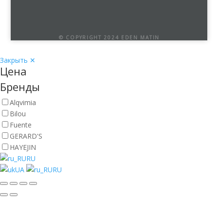
© COPYRIGHT 2024 EDEN MATIN
Закрыть ✕
Цена
Бренды
Alqvimia
Bilou
Fuente
GERARD'S
HAYEJIN
RU
UA
RU