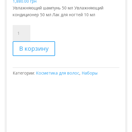
1,880.00
грн
Увлажняющий шампунь 50 мл Увлажняющий
кондиционер 50 мл Лак для ногтей 10 мл
Количество
товара
Бело-
В корзину
Синяя
косметичка
для
ухода
Категории:
Косметика для волос
,
Наборы
–
Balmain
White
&
Blue
Spring/Summer