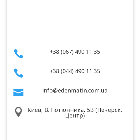
Гарантия и возврат
Политика конфиденциальности
Договор публичной оферты
Контакты
+38 (067) 490 11 35

+38 (044) 490 11 35

info@edenmatin.com.ua

Киев, В.Тютюнника, 5В (Печерск,

Центр)
Мы в соцсетях