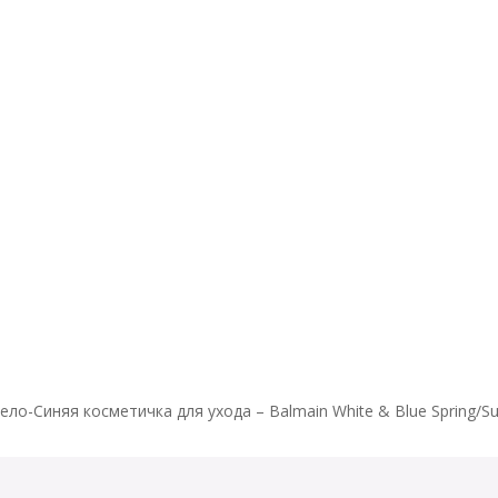
Тільки точні збіги
Пошук у заголовку
ПОСЛУГИ
ПР
Пошук у контенті
ело-Синяя косметичка для ухода – Balmain White & Blue Spring/