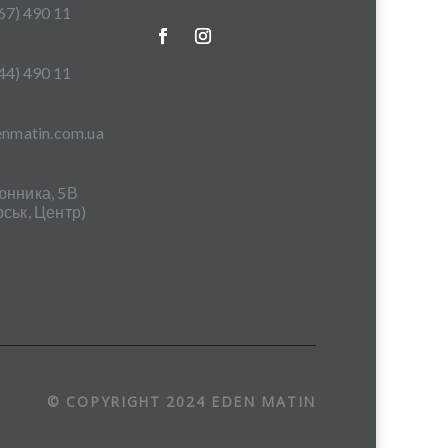
67) 490 11
44) 490 11
nmatin.com.ua
юнника, 5В
ськ, Центр)
© COPYRIGHT 2024 EDEN MATIN