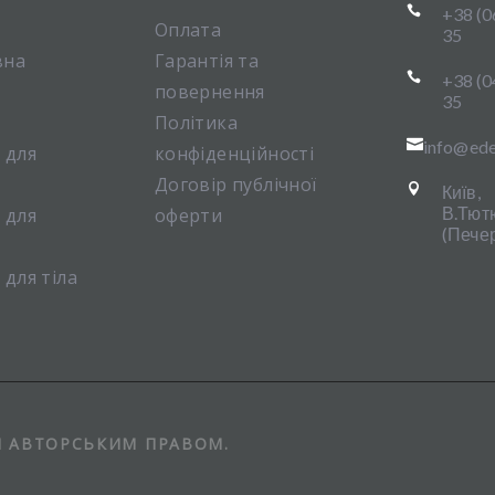

+38 (0
Оплата
35
вна
Гарантія та

+38 (0
повернення
35
Політика

info@ede
 для
конфіденційності
Договір публічної

Київ,
В.Тют
 для
оферти
(Печер
для тіла
НІ АВТОРСЬКИМ ПРАВОМ.