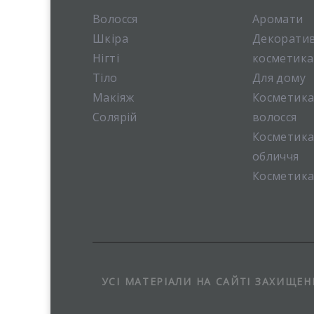
Волосся
Аромати
Шкіра
Декорати
Нігті
косметика
Тіло
Для дому
Макіяж
Косметика
Солярій
волосся
Косметика
обличчя
Косметика 
УСІ МАТЕРІАЛИ НА САЙТІ ЗАХИЩЕ