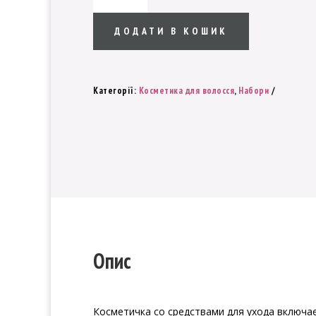
косметичка
для
ДОДАТИ В КОШИК
ухода
–
Balmain
Категорії:
Косметика для волосся
,
Набори
White
&
Blue
Spring/Summer
кількість
Опис
Косметичка со средствами для ухода включа