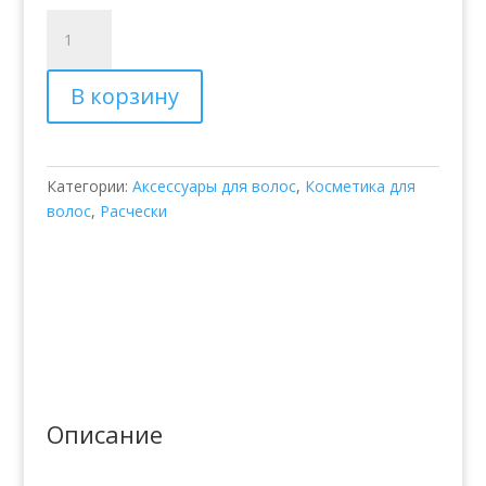
Количество
товара
Керамическая
В корзину
круглая
щетка
–
Balmain
Категории:
Аксессуары для волос
,
Косметика для
Ceramic
волос
,
Расчески
Round
Brush
25
mm
Описание