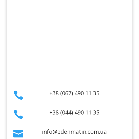
Косметика для лица
Косметика для тела
Информация
Оплата
Гарантия и возврат
Политика конфиденциальности
Договор публичной оферты
Контакты
+38 (067) 490 11 35

+38 (044) 490 11 35

info@edenmatin.com.ua
