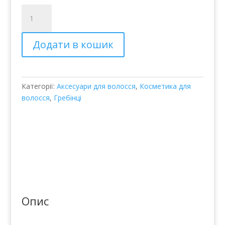
Керамическая
круглая
щетка
Додати в кошик
–
Balmain
Ceramic
Round
Категорії:
Аксесуари для волосся
,
Косметика для
Brush
волосся
,
Гребінці
25
mm
кількість
Опис