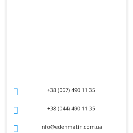
Косметика для обличчя
Косметика для тіла
Інформація
Оплата
Гарантія та повернення
Політика конфіденційності
Договір публічної оферти
Контакти
+38 (067) 490 11 35

+38 (044) 490 11 35

info@edenmatin.com.ua
