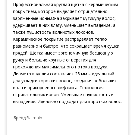
Профессиональная круглая щетка с керамическим
покрытием, которое выделяет отрицательно
заряженные ионы.Она закрывает кутикулу волос,
удерживает в них влагу, уменьшает выпадение, а
также пушистость волнистых локонов.
Керамическое покрытие распределяет тепло
равномерно и быстро, что сокращает время сушки
прядей. Щетка имеет эргономичную бесшовную
ручку и большие круглые отверстия для
прохождения максимального потока воздуха.
Диаметр изделия составляет 25 мм – идеальный
для укладки коротких волос, создания небольших
волн и прикорневого лифтинга. Технология
отрицательных ионов. Уменьшает пушистость и
выпадение. Идеально подходит для коротких волос.
Бренд
Balmain