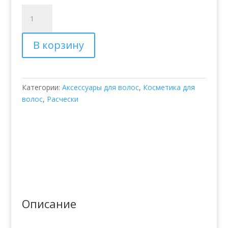
Количество
товара
Spa
В корзину
щетка
Luxury
–
Balmain
Категории:
Аксессуары для волос
,
Косметика для
Spa
волос
,
Расчески
Luxury
Brush
Описание