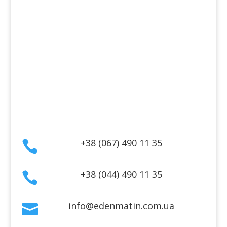
Косметика для тела
Информация
Оплата
Гарантия и возврат
Политика конфиденциальности
Договор публичной оферты
Контакты
+38 (067) 490 11 35

+38 (044) 490 11 35

info@edenmatin.com.ua
