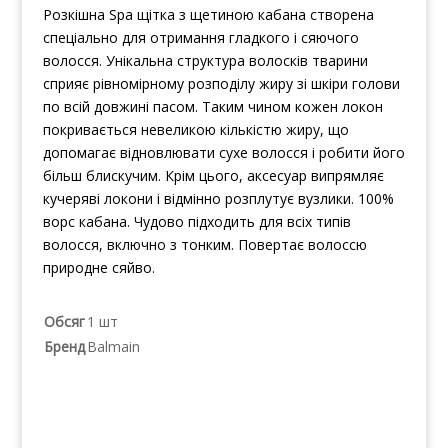
Розкішна Spa щітка з щетиною кабана створена
спеціально для отримання гладкого і сяючого
волосся. Унікальна структура волосків тварини
сприяє рівномірному розподілу жиру зі шкіри голови
по всій довжині пасом. Таким чином кожен локон
покривається невеликою кількістю жиру, що
допомагає відновлювати сухе волосся і робити його
більш блискучим. Крім цього, аксесуар випрямляє
кучеряві локони і відмінно розплутує вузлики. 100%
ворс кабана. Чудово підходить для всіх типів
волосся, включно з тонким. Повертає волоссю
природне сяйво.
Обсяг
1 шт
Бренд
Balmain