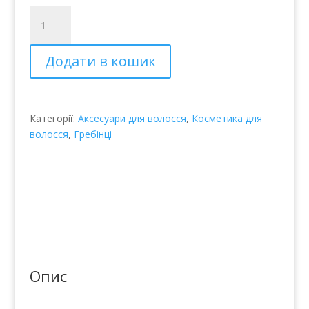
Spa
щетка
Luxury
Додати в кошик
–
Balmain
Spa
Luxury
Категорії:
Аксесуари для волосся
,
Косметика для
Brush
волосся
,
Гребінці
кількість
Опис