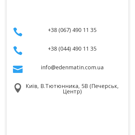
Контакти
+38 (067) 490 11 35

+38 (044) 490 11 35

info@edenmatin.com.ua

Київ, В.Тютюнника, 5В (Печерськ,

Центр)
Ми в соцмережах