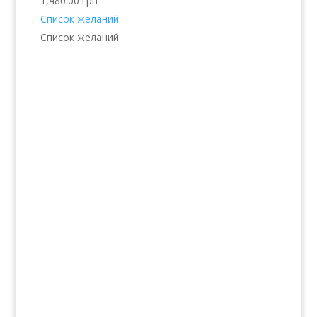
1,480.00
грн
Список желаний
Список желаний
Услуги
Волосы
Кожа
Ногти
Тело
Make-up