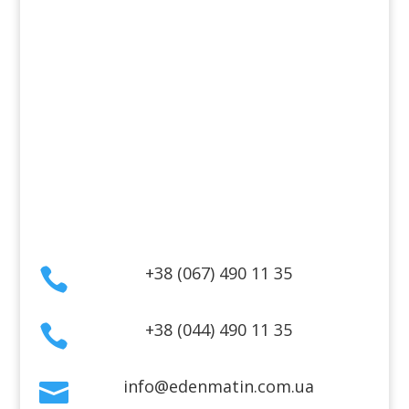
Косметика для лица
Косметика для тела
Информация
Оплата
Гарантия и возврат
Политика конфиденциальности
Договор публичной оферты
Контакты
+38 (067) 490 11 35

+38 (044) 490 11 35

info@edenmatin.com.ua
