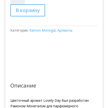
Парфюмированная
В корзину
вода
Ramon
Monegal
Lovely
Категории:
Ramon Monegal
,
Ароматы
Day
Описание
Цветочный аромат Lovely Day был разработан
Рамоном Монегалом для парфюмерного