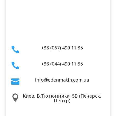
Оплата
Гарантия и возврат
Политика конфиденциальности
Договор публичной оферты
Контакты
+38 (067) 490 11 35

+38 (044) 490 11 35

info@edenmatin.com.ua

Киев, В.Тютюнника, 5В (Печерск,

Центр)