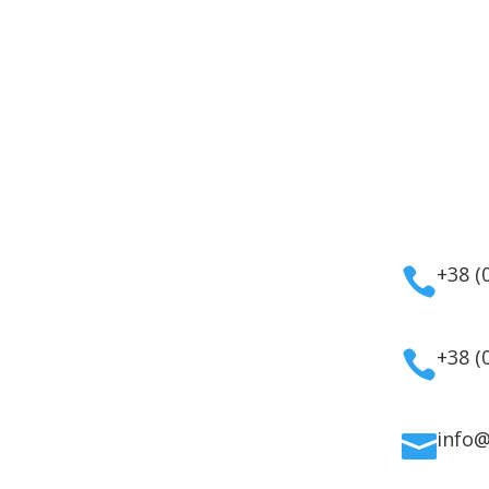
укти
Інформація
Кон
мати
Оплата
а косметика
Гарантія та повернення
+38 (

дому
Політика
ля волосся
конфіденційності
ля обличчя
Договір публічної
+38 (

 для тіла
оферти
info
