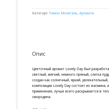
Day
кількість
Категорії:
Рамон Монегаль
,
Аромати
Опис
Цветочный аромат Lovely Day был разработ
светлый, мягкий, немного пряный, слегка пу
создан как солнечный, яркий, увлекательны
композиции Lovely Day состоит из жасмина, 
применения, лучше всего раскрывается в теп
смородина.