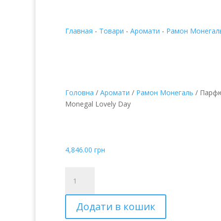
Главная
-
Товари
-
Аромати
-
Рамон Монегал
Головна
/
Аромати
/
Рамон Монегаль
/ Парф
Monegal Lovely Day
Парфюмированная в
Monegal Lovely Day
4,846.00
грн
Парфюмированная
вода
Ramon
Додати в кошик
Monegal
Lovely