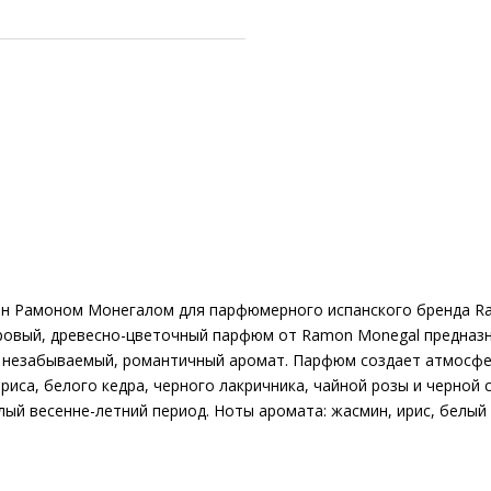
ан Рамоном Монегалом для парфюмерного испанского бренда Ram
дровый, древесно-цветочный парфюм от Ramon Monegal предназна
й, незабываемый, романтичный аромат. Парфюм создает атмосфе
ириса, белого кедра, черного лакричника, чайной розы и черной
лый весенне-летний период. Ноты аромата: жасмин, ирис, белый 