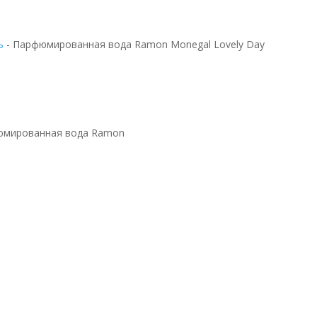
ь
-
Парфюмированная вода Ramon Monegal Lovely Day
юмированная вода Ramon
ода Ramon