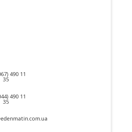
такти
Ми в
соцмережах
067) 490 11
35
044) 490 11
35
@edenmatin.com.ua