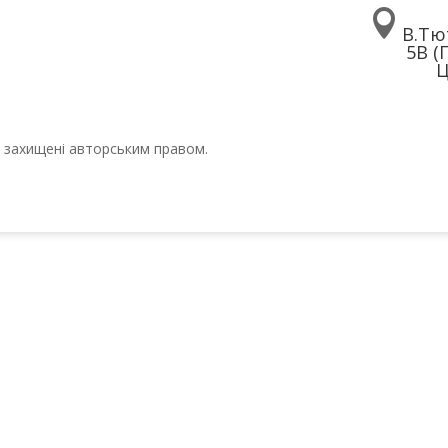

В.Тю
5В (
Ц
ті захищені авторським правом.