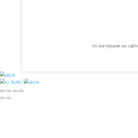
Усі матеріали на сай
UA
RU
UA