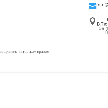
info


В.Тю
5В 
Ц
 защищены авторским правом.