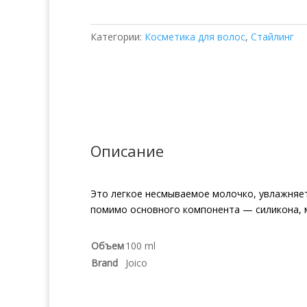
Replenishing
Leave-
Категории:
Косметика для волос
,
Стайлинг
In
Увлажняющее
молочко
Описание
Это легкое несмываемое молочко, увлажняет
помимо основного компонента — силикона, м
Объем
100 ml
Brand
Joico