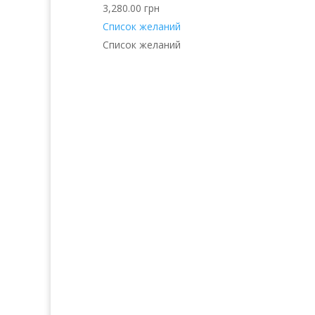
3,280.00
грн
Список желаний
Список желаний
Услуги
Прод
Волосы
Аро
Кожа
Декора
Ногти
косм
Тело
Для 
Make-up
Косметика 
Солярий
Косметика
Косметика