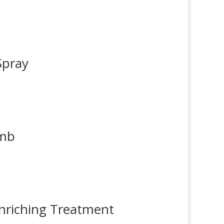
Spray
omb
riching Treatment