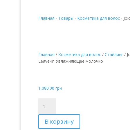
Главная
-
Товары
-
Косметика для волос
-
Joi
Главная
/
Косметика для волос
/
Стайлинг
/ J
Leave-In Увлажняющее молочко
Joico Hydra Splash Re
Leave-In Увлажняющ
1,080.00
грн
Количество
товара
Joico
В корзину
Hydra
Splash