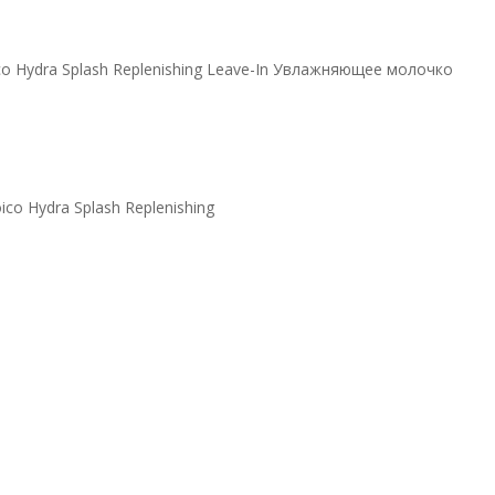
co Hydra Splash Replenishing Leave-In Увлажняющее молочко
oico Hydra Splash Replenishing
plenishing
ее молочко