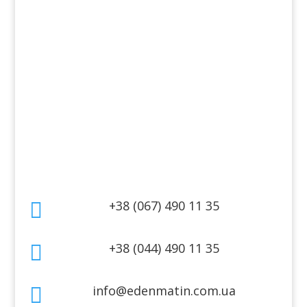
Косметика для лица
Косметика для тела
Информация
Оплата
Гарантия и возврат
Политика конфиденциальности
Договор публичной оферты
Контакты
+38 (067) 490 11 35

+38 (044) 490 11 35

info@edenmatin.com.ua
