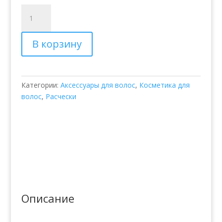
Количество
товара
Spa
В корзину
щетка
со
смешанной
щетиной
Категории:
Аксессуары для волос
,
Косметика для
–
волос
,
Расчески
Balmain
Spa
Brush
Описание