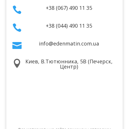
+38 (067) 490 11 35

+38 (044) 490 11 35

info@edenmatin.com.ua

Киев, В.Тютюнника, 5В (Печерск,

Центр)
Мы в соцсетях