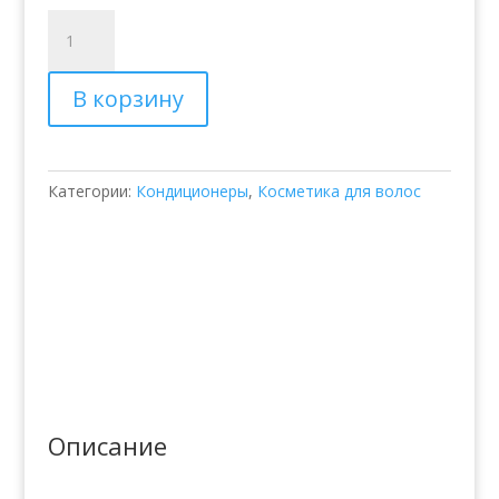
Количество
товара
Питательный
В корзину
кондиционер
–
Balmain
Revitalizing
Категории:
Кондиционеры
,
Косметика для волос
Conditioner
Описание