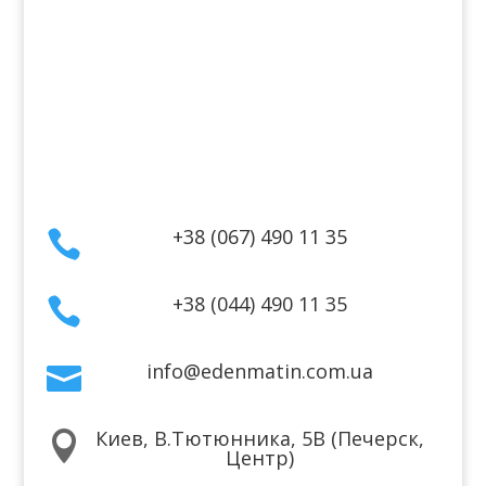
Информация
Оплата
Гарантия и возврат
Политика конфиденциальности
Договор публичной оферты
Контакты
+38 (067) 490 11 35

+38 (044) 490 11 35

info@edenmatin.com.ua

Киев, В.Тютюнника, 5В (Печерск,

Центр)