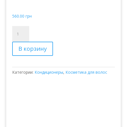
Hair
560.00
грн
Количество
товара
Кондиционер
В корзину
для
нормальных
волос
Joico
Категории:
Кондиционеры
,
Косметика для волос
Daily
Care
Balancing
Conditioner
for
Normal
Hair