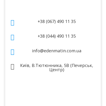
Контакти
+38 (067) 490 11 35

+38 (044) 490 11 35

info@edenmatin.com.ua

Київ, В.Тютюнника, 5В (Печерськ,

Центр)
Ми в соцмережах