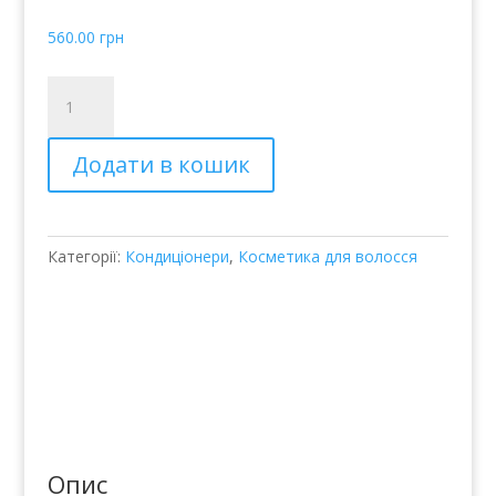
560.00
грн
Кондиционер
для
нормальных
Додати в кошик
волос
Joico
Daily
Care
Категорії:
Кондиціонери
,
Косметика для волосся
Balancing
Conditioner
for
Normal
Hair
кількість
Опис