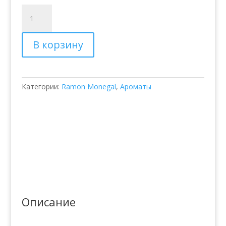
Количество
товара
Парфюмированная
В корзину
вода
Ramon
Monegal
#Cafedelmar
Категории:
Ramon Monegal
,
Ароматы
Описание