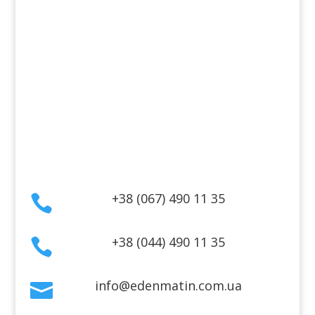
Косметика для тела
Информация
Оплата
Гарантия и возврат
Политика конфиденциальности
Договор публичной оферты
Контакты
+38 (067) 490 11 35

+38 (044) 490 11 35

info@edenmatin.com.ua
