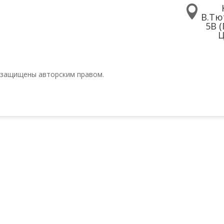

В.Тю
5В 
Ц
 защищены авторским правом.