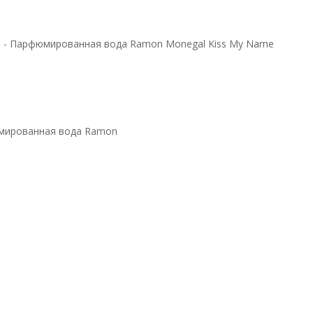
l
-
Парфюмированная вода Ramon Monegal Kiss My Name
мированная вода Ramon
ода Ramon
e