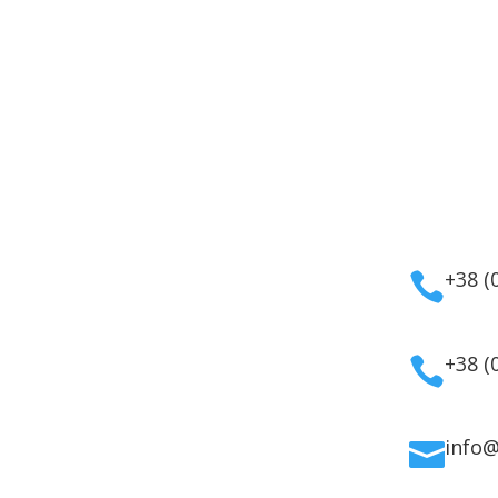
укты
Информация
Кон
маты
Оплата
тивная
Гарантия и возврат
+38 (

етика
Политика
дома
конфиденциальности
для волос
Договор публичной
+38 (

 для лица
оферты
 для тела
info
