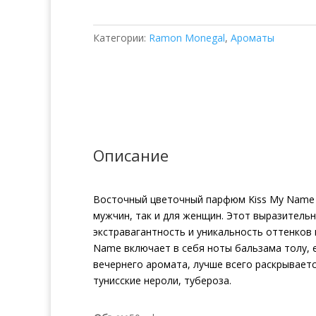
Monegal
Kiss
Категории:
Ramon Monegal
,
Ароматы
My
Name
Описание
Восточный цветочный парфюм Kiss My Name 
мужчин, так и для женщин. Этот выразитель
экстравагантность и уникальность оттенков
Name включает в себя ноты бальзама толу, е
вечернего аромата, лучше всего раскрываетс
тунисские нероли, тубероза.