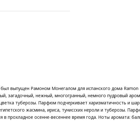
был выпущен Рамоном Монегалом для испанского дома Ramon Mo
ный, загадочный, нежный, многогранный, немного пудровый аро
 цветка туберозы. Парфюм подчеркивает харизматичность и шар
гипетского жасмина, ириса, тунисских нероли и туберозы. Пар
я в прохладное осенне-весеннее время года. Ноты аромата: баль