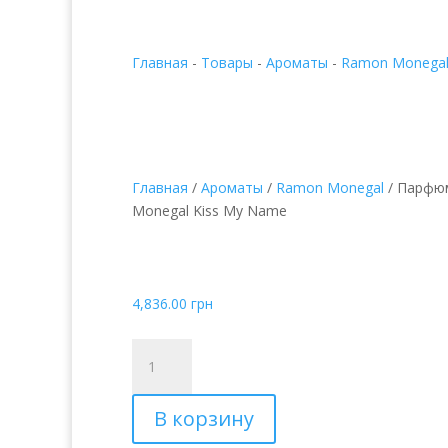
Главная
-
Товары
-
Ароматы
-
Ramon Monega
Главная
/
Ароматы
/
Ramon Monegal
/ Парфю
Monegal Kiss My Name
Парфюмированная в
Monegal Kiss My Nam
4,836.00
грн
Количество
товара
Парфюмированная
В корзину
вода
Ramon