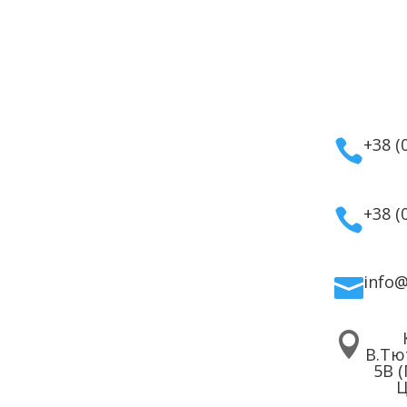
укты
Информация
Кон
маты
Оплата
тивная
Гарантия и возврат
+38 (

етика
Политика
дома
конфиденциальности
для волос
Договор публичной
+38 (

 для лица
оферты
 для тела
info


В.Тю
5В 
Ц