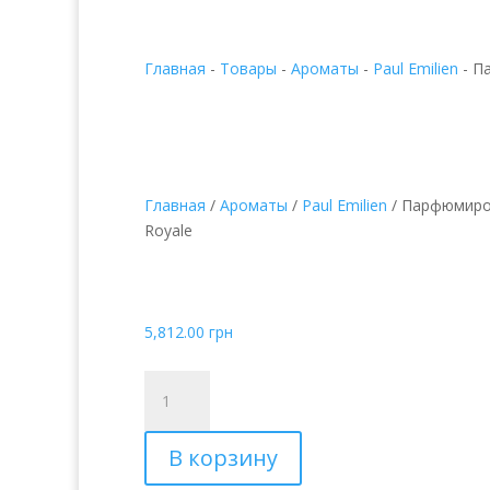
Главная
-
Товары
-
Ароматы
-
Paul Emilien
-
Па
Главная
/
Ароматы
/
Paul Emilien
/ Парфюмиров
Royale
Парфюмированная во
Emilien Suite Royale
5,812.00
грн
Количество
товара
Парфюмированная
В корзину
вода
Paul