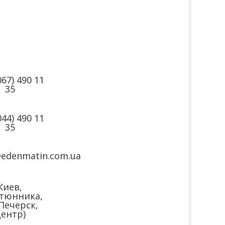
такты
Мы в соцсетях
067) 490 11
35
044) 490 11
35
@edenmatin.com.ua
Киев,
тюнника,
(Печерск,
ентр)