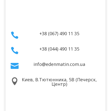
Договор публичной оферты
Контакты
+38 (067) 490 11 35

+38 (044) 490 11 35

info@edenmatin.com.ua

Киев, В.Тютюнника, 5В (Печерск,

Центр)
Мы в соцсетях