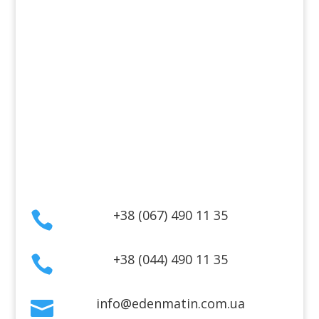
Косметика для лица
Косметика для тела
Информация
Оплата
Гарантия и возврат
Политика конфиденциальности
Договор публичной оферты
Контакты
+38 (067) 490 11 35

+38 (044) 490 11 35

info@edenmatin.com.ua
