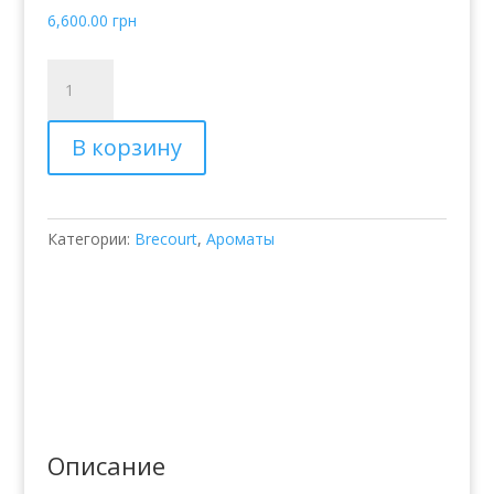
6,600.00
грн
Количество
товара
Парфюмированная
В корзину
вода
Brecourt
Osmanthus
Guilin
Категории:
Brecourt
,
Ароматы
Описание