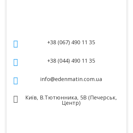
Політика конфіденційності
Договір публічної оферти
Контакти
+38 (067) 490 11 35

+38 (044) 490 11 35

info@edenmatin.com.ua

Київ, В.Тютюнника, 5В (Печерськ,

Центр)
Ми в соцмережах