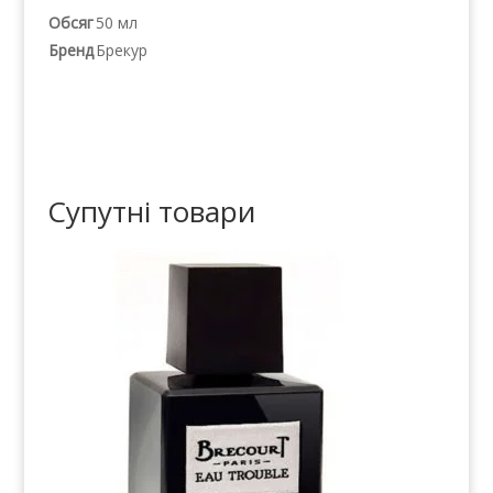
Обсяг
50 мл
Бренд
Брекур
Супутні товари