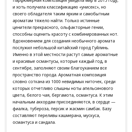
Парфюмерная композиция увидела мир в 2015 году,
и хоть получила классификацию «унисекс», но
своего обладателя таким ярким и самобытным
ароматам тяжело найти. Только истинные
ценители прекрасного, ольфакторные гении,
способны оценить красоту с комбинированных нот.
Вдохновением для создания необычного аромата
послужил небольшой китайский город Гуйлинь.
Именно в этой местности растут самые ароматные
и красивые османтусы, которые каждый год, в
сентябре, заполняют своим благоуханием все
пространство города. Ароматная композиция
словно соткана из 1000 невидимых ниточек, среди
которых отчетливо слышны ноты апельсинового
цвета, белого чая, бергамота, османтуса. К этим
начальным аккордам присоединяются, в сердце —
фиалка, тубероза, персик и жасмин самбак. Базу
составляют переливы кашмерана, мускуса,
османтуса и сандала.