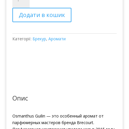
вода
Brecourt
Додати в кошик
Osmanthus
Guilin
кількість
Категорії:
Брекур
,
Аромати
Опис
Osmanthus Guilin — это особенный аромат от
парфюмерных мастеров бренда Brecourt.