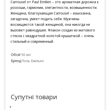
Carrousel от Paul Emilien – это ароматная дорожка к
роскоши, гармонии, элегантности, возвышенности.
Женщина, благоухающая Carrousel – изысканна,
загадочна, умеет подать себя. Мужчины
восхищаются такой женщиной, она никогда не
вызовет равнодушие. Флакон создан из матового
стекла с квадратной золотой крышечкой – очень
стильный и современный.
Обсяг
50 мл
Бренд
Поль Емільєн
Супутні товари