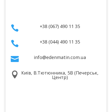
Контакти
+38 (067) 490 11 35

+38 (044) 490 11 35

info@edenmatin.com.ua

Київ, В.Тютюнника, 5В (Печерськ,

Центр)
Ми в соцмережах