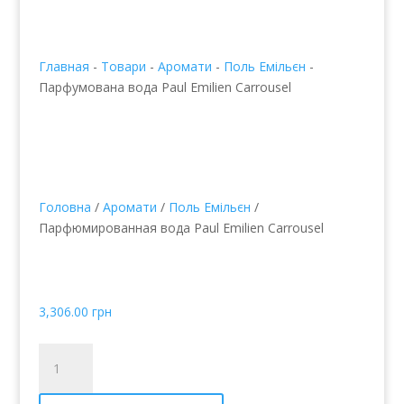
Главная
-
Товари
-
Аромати
-
Поль Емільєн
-
Парфумована вода Paul Emilien Carrousel
Головна
/
Аромати
/
Поль Емільєн
/
Парфюмированная вода Paul Emilien Carrousel
Парфумована вода Paul
Emilien Carrousel
3,306.00
грн
Парфюмированная
вода
Paul