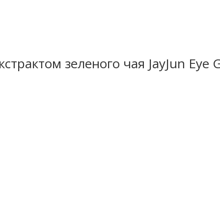
страктом зеленого чая JayJun Eye G
укты
Информация
Кон
маты
Оплата