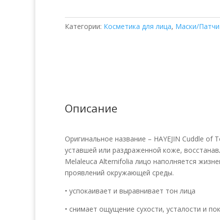
Tree
Green
Категории:
Косметика для лица
,
Маски/Патчи
Calming
Зеленая
Успокаивающая
Маска
Описание
Оригинальное название – HAYEJIN Cuddle of 
уставшей или раздраженной коже, восстанавл
Melaleuca Alternifolia лицо наполняется жи
проявлений окружающей среды.
• успокаивает и выравнивает тон лица
• снимает ощущение сухости, усталости и по