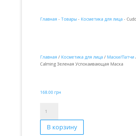
Главная
-
Товары
-
Косметика для лица
-
Cudd
Главная
/
Косметика для лица
/
Маски/Патчи
Calming Зеленая Успокаивающая Маска
Cuddle Of Tea Tree G
Зеленая Успокаиваю
168.00
грн
Количество
товара
Cuddle
В корзину
Of
Tea