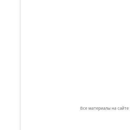
Кожа
Декора
Ногти
косм
Тело
Для 
Make-up
Косметика 
Солярий
Косметика
Косметика
Все материалы на сайте