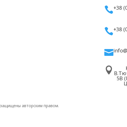
тивная
Гарантия и возврат
+38 (

етика
Политика
дома
конфиденциальности
для волос
Договор публичной
+38 (

 для лица
оферты
 для тела
info


В.Тю
5В 
Ц
 защищены авторским правом.