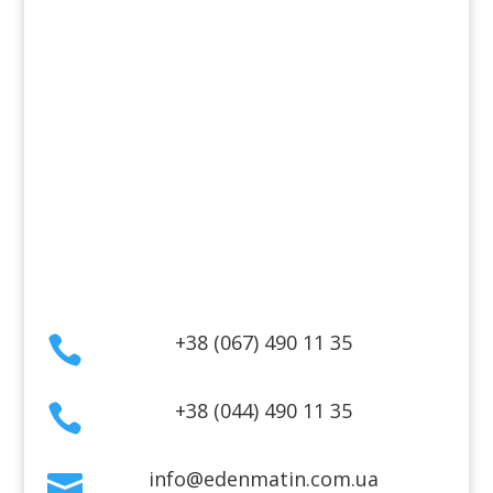
Косметика для лица
Косметика для тела
Информация
Оплата
Гарантия и возврат
Политика конфиденциальности
Договор публичной оферты
Контакты
+38 (067) 490 11 35

+38 (044) 490 11 35

info@edenmatin.com.ua
