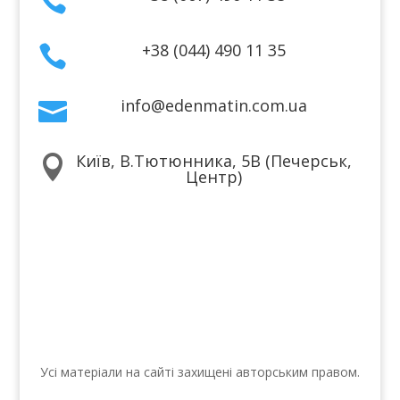

+38 (044) 490 11 35

info@edenmatin.com.ua

Київ, В.Тютюнника, 5В (Печерськ,

Центр)
Ми в соцмережах
Усі матеріали на сайті захищені авторським правом.