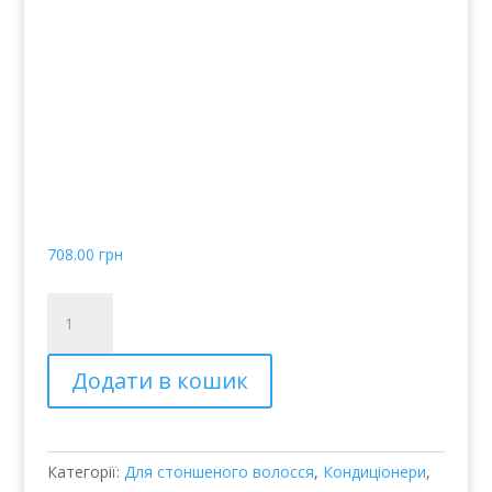
Кондиціонер для об'єму
нормального
фарбованого волосся
Bosley Bos Defense
Volumizing Conditioner
Normal to Fine Non
Color-Treated Hair
708.00
грн
Кондиционер
для
объема
Додати в кошик
нормальных
окрашенных
волос
Bosley
Категорії:
Для стоншеного волосся
,
Кондиціонери
,
Bos