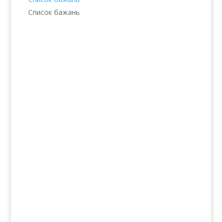
Список бажань
Послуги
Волосся
Шкіра
Нігті
Тіло
Макіяж
Солярій