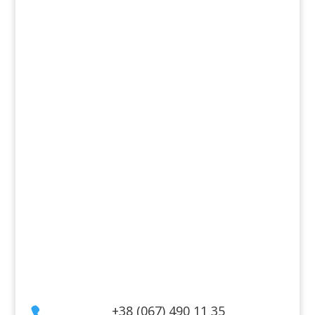
Продукти
Аромати
Декоративна косметика
Для дому
Косметика для волосся
Косметика для обличчя
Косметика для тіла
Інформація
Оплата
Гарантія та повернення
Політика конфіденційності
Договір публічної оферти
Контакти
+38 (067) 490 11 35