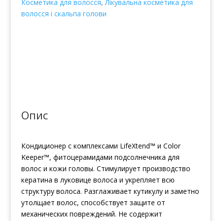
Косметика для волосся
,
Лікувальна косметика для
Defense
волосся і скальпа голови
Volumizing
Conditioner
Normal
to
Fine
Non
Color-
Treated
Hair
Опис
кількість
Кондиционер с комплексами LifeXtend™ и Color
Keeper™, фитоцерамидами подсолнечника для
волос и кожи головы. Стимулирует производство
кератина в луковице волоса и укрепляет всю
структуру волоса. Разглаживает кутикулу и заметно
утолщает волос, способствует защите от
механических повреждений. Не содержит