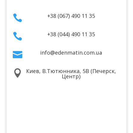
+38 (067) 490 11 35

+38 (044) 490 11 35

info@edenmatin.com.ua

Киев, В.Тютюнника, 5В (Печерск,

Центр)
Мы в соцсетях