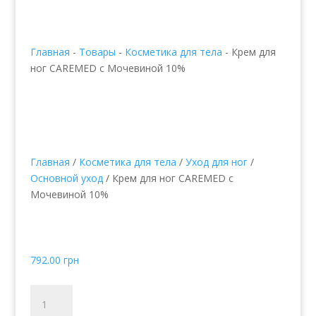
Главная
-
Товары
-
Косметика для тела
-
Крем для
ног CAREMED с Мочевиной 10%
Главная
/
Косметика для тела
/
Уход для ног
/
Основной уход
/ Крем для ног CAREMED с
Мочевиной 10%
Крем для ног CAREMED
с Мочевиной 10%
792.00
грн
Количество
товара