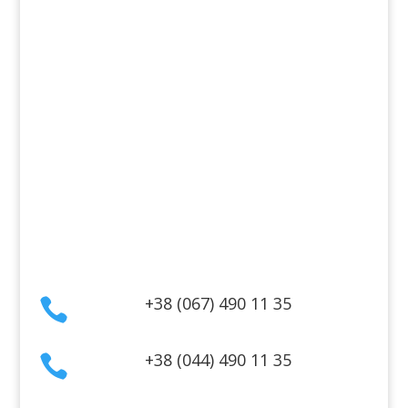
Косметика для волос
Косметика для лица
Косметика для тела
Информация
Оплата
Гарантия и возврат
Политика конфиденциальности
Договор публичной оферты
Контакты
+38 (067) 490 11 35

+38 (044) 490 11 35
