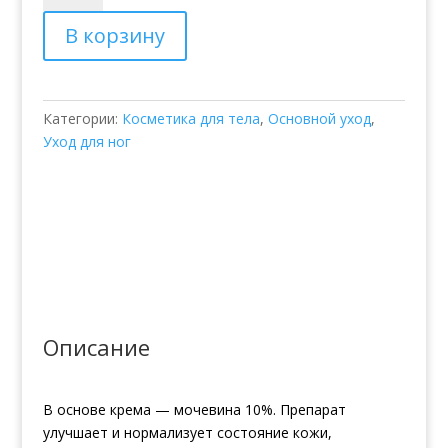
Крем
В корзину
для
ног
CAREMED
с
Категории:
Косметика для тела
,
Основной уход
,
Мочевиной
Уход для ног
10%
Описание
В основе крема — мочевина 10%. Препарат
улучшает и нормализует состояние кожи,