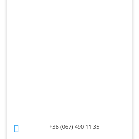
Ароматы
Декоративная косметика
Для дома
Косметика для волос
Косметика для лица
Косметика для тела
Информация
Оплата
Гарантия и возврат
Политика конфиденциальности
Договор публичной оферты
Контакты
+38 (067) 490 11 35
