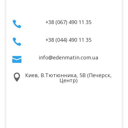
Контакты
+38 (067) 490 11 35

+38 (044) 490 11 35

info@edenmatin.com.ua

Киев, В.Тютюнника, 5В (Печерск,

Центр)
Мы в соцсетях