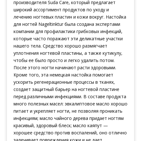
производителя Suda Care, который предлагает
широкий ассортимент продуктов по уходу и
лечению ногтевых пластин и кожи вокруг. Настойка
для ногтей Nageltinktur была создана экспертами
компании для профилактики грибковых инфекций,
которые часто поражают эти деликатные участки
нашего тела. Средство хорошо размягчает
уплотнения ногтевой пластины, а также кутикулу,
чтобы ее было просто и легко удалить потом.
После этого ногти начинают расти здоровыми.
Кроме того, эта немецкая настойка помогает
ускорить регенерационные процессы в тканях,
создает защитный барьер на ногтевой пластине
перед различными инфекциями. В составе продукта
много полезных масел: эвкалиптовое масло хорошо
питает и укрепляет ногти, не позволяя проникать
инфекциям; масло чайного дерева придает ногтям
красивый, здоровый блеск; масло каяпут —
хорошее средство против воспалений, оно отлично
залечивает повреждения кожи и не дает