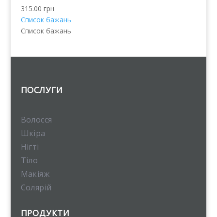
315.00
грн
Список бажань
Список бажань
ПОСЛУГИ
Волосся
Шкіра
Нігті
Тіло
Макіяж
Солярій
ПРОДУКТИ