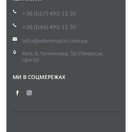

+38 (067) 490 11 35

+38 (044) 490 11 35

info@edenmatin.com.ua
Київ, В.Тютюнника, 5В (Печерськ,

Центр)
МИ В СОЦМЕРЕЖАХ