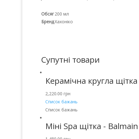
Обсяг
200 мл
Бренд
Хахоніко
Супутні товари
Керамічна кругла щітка
2,220.00
грн
Список бажань
Список бажань
Міні Spa щітка - Balmain
1,480.00
грн