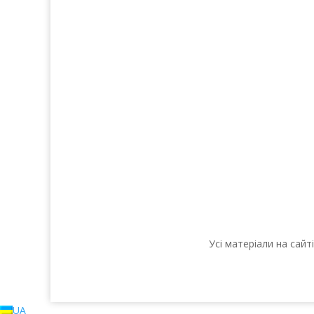
Нігті
Для 
Тіло
Косметика д
Макіяж
Косметика д
Солярій
Косметика
Усі матеріали на сай
UA