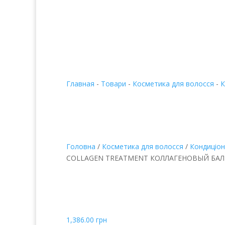

+38 067 490 11 35
Главная
-
Товари
-
Косметика для волосся
-
К
Головна
/
Косметика для волосся
/
Кондиціо
COLLAGEN TREATMENT КОЛЛАГЕНОВЫЙ БА
HAHONICO RITA CH 
TREATMENT КОЛЛАГ
БАЛЬЗАМ
1,386.00
грн