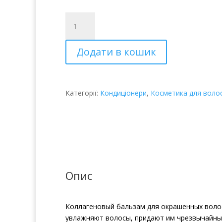
HAHONICO
RITA
CH
Додати в кошик
COLLAGEN
TREATMENT
КОЛЛАГЕНОВЫЙ
БАЛЬЗАМ
Категорії:
Кондиціонери
,
Косметика для воло
кількість
Опис
Коллагеновый бальзам для окрашенных волос
увлажняют волосы, придают им чрезвычайный