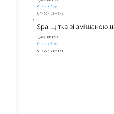
Список бажань
Список бажань
Spa щітка зі змішаною 
2,480.00
грн
Список бажань
Список бажань
Послуги
Прод
Волосся
Аро
Шкіра
Декоративн