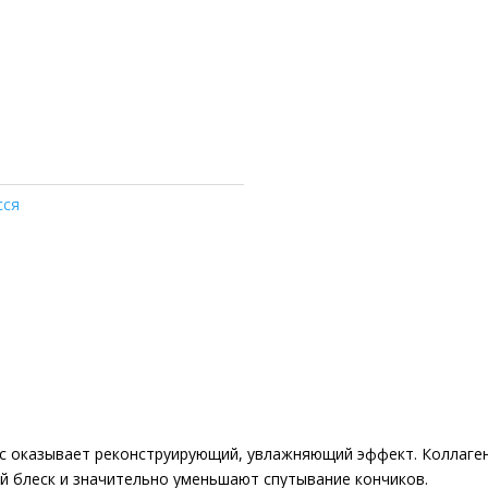
сся
 оказывает реконструирующий, увлажняющий эффект. Коллаген и
 блеск и значительно уменьшают спутывание кончиков.