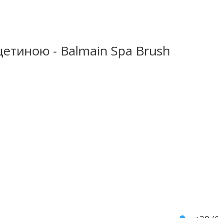
щетиною - Balmain Spa Brush
укти
Інформація
Кон
мати
Оплата
а косметика
Гарантія та повернення