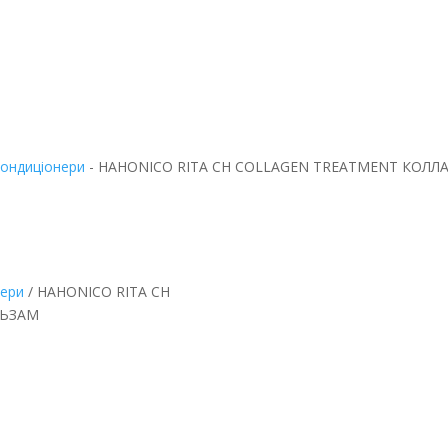
ондиціонери
-
HAHONICO RITA CH COLLAGEN TREATMENT КОЛ
нери
/ HAHONICO RITA CH
ЛЬЗАМ
COLLAGEN
ЕНОВЫЙ