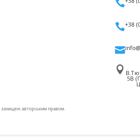
+38 (

дому
Політика
ля волосся
конфіденційності
ля обличчя
Договір публічної
+38 (

 для тіла
оферти
info


В.Тю
5В (
Ц
ті захищені авторським правом.