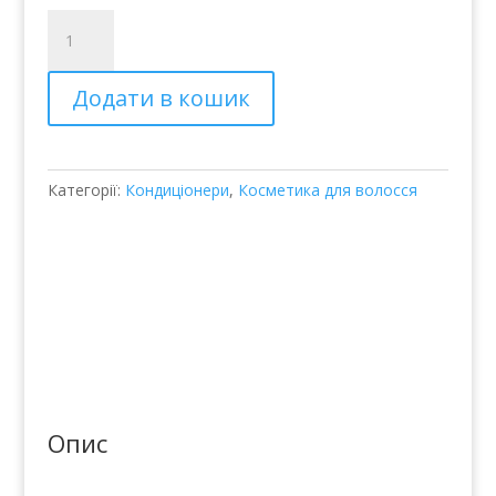
Увлажняющий
кондиционер
–
Додати в кошик
Balmain
Moisturizing
Conditioner
кількість
Категорії:
Кондиціонери
,
Косметика для волосся
Опис