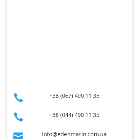
Косметика для обличчя
Косметика для тіла
Інформація
Оплата
Гарантія та повернення
Політика конфіденційності
Договір публічної оферти
Контакти
+38 (067) 490 11 35

+38 (044) 490 11 35

info@edenmatin.com.ua
