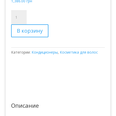
1,386.00
грн
Количество
товара
HAHONICO
В корзину
RITA
CH
COLLAGEN
TREATMENT
Категории:
Кондиционеры
,
Косметика для волос
КОЛЛАГЕНОВЫЙ
БАЛЬЗАМ
Описание