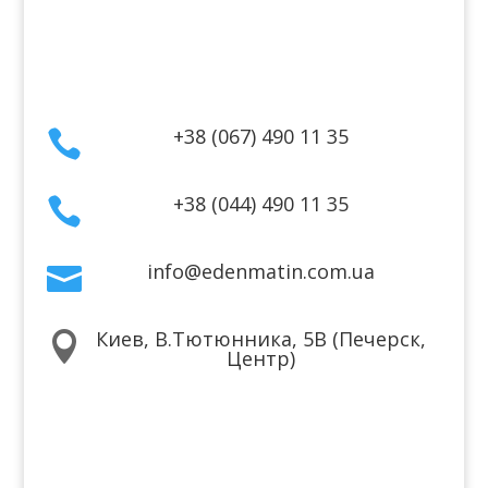
Договор публичной оферты
Контакты
+38 (067) 490 11 35

+38 (044) 490 11 35

info@edenmatin.com.ua

Киев, В.Тютюнника, 5В (Печерск,

Центр)
Мы в соцсетях