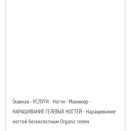
info@edenmatin.com.ua

+38 067 490 11 35

Главная
-
УСЛУГИ
-
Ногти
-
Маникюр
-
НАРАЩИВАНИЕ ГЕЛЕВЫХ НОГТЕЙ
-
Наращивание
ногтей бескислотным Organic гелем