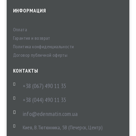
ИНФОРМАЦИЯ
Оплата
Гарантия и возврат
Политика конфиденциальности
Договор публичной оферты
КОНТАКТЫ

+38 (067) 490 11 35

+38 (044) 490 11 35

info@edenmatin.com.ua

Киев, В.Тютюнника, 5В (Печерск, Центр)